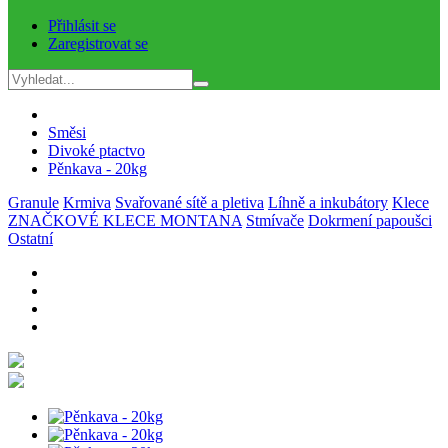
Přihlásit se
Zaregistrovat se
Směsi
Divoké ptactvo
Pěnkava - 20kg
Granule
Krmiva
Svařované sítě a pletiva
Líhně a inkubátory
Klece
ZNAČKOVÉ KLECE MONTANA
Stmívače
Dokrmení papoušci
Ostatní