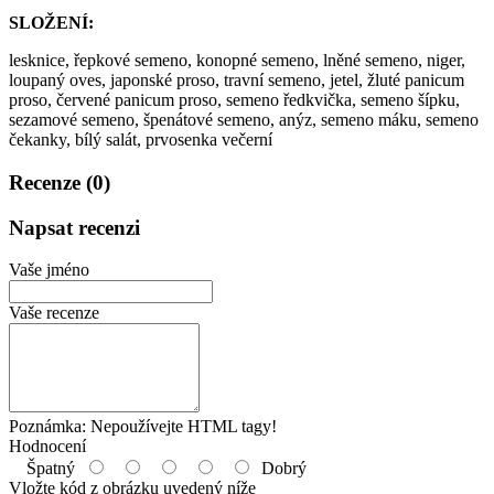
SLOŽENÍ:
lesknice, řepkové semeno, konopné semeno, lněné semeno, niger,
loupaný oves, japonské proso, travní semeno, jetel, žluté panicum
proso, červené panicum proso, semeno ředkvička, semeno šípku,
sezamové semeno, špenátové semeno, anýz, semeno máku, semeno
čekanky, bílý salát, prvosenka večerní
Recenze (0)
Napsat recenzi
Vaše jméno
Vaše recenze
Poznámka:
Nepoužívejte HTML tagy!
Hodnocení
Špatný
Dobrý
Vložte kód z obrázku uvedený níže