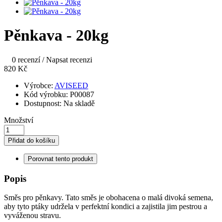
Pěnkava - 20kg
0 recenzí
/
Napsat recenzi
820 Kč
Výrobce:
AVISEED
Kód výrobku:
P00087
Dostupnost:
Na skladě
Množství
Přidat do košíku
Porovnat tento produkt
Popis
Směs pro pěnkavy. Tato směs je obohacena o malá divoká semena,
aby tyto ptáky udržela v perfektní kondici a zajistila jim pestrou a
vyváženou stravu.