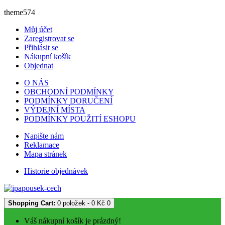
theme574
Můj účet
Zaregistrovat se
Přihlásit se
Nákupní košík
Objednat
O NÁS
OBCHODNÍ PODMÍNKY
PODMÍNKY DORUČENÍ
VÝDEJNÍ MÍSTA
PODMÍNKY POUŽITÍ ESHOPU
Napište nám
Reklamace
Mapa stránek
Historie objednávek
Shopping Cart:
0 položek - 0 Kč
0
Váš nákupní košík je prázdný!